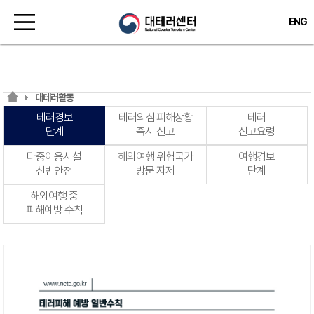
ENG
대테러활동
테러경보
테러의심·피해상황
테러
단계
즉시 신고
신고요령
다중이용시설
해외여행 위험국가
여행경보
신변안전
방문 자제
단계
해외여행 중
피해예방 수칙