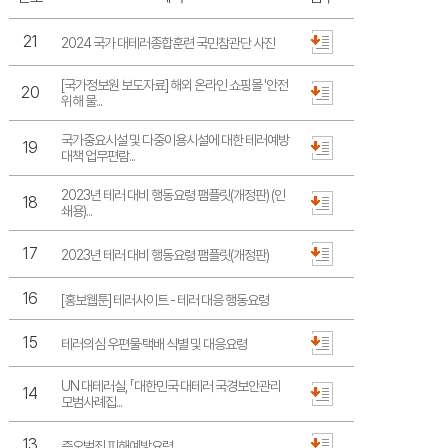
21
2024 국가 대테러종합훈련 국민참관단 사진
[국가정보원 보도자료] 해외 온라인 쇼핑몰 '안전
20
위해 물...
국가중요시설 및 다중이용시설에 대한 테러예방
19
대책 업무편람...
2023년 테러 대비 행동요령 팸플릿(개정판) (인
18
쇄용)...
17
2023년 테러 대비 행동요령 팸플릿(개정판)
16
[홍보웹툰] 테러사이트 - 테러 대응 행동요령
15
테러의심 우편물·택배 식별 및 대응요령
UN 대테러실, 「대한민국 대테러 국경보안관리
14
모범사례집...
13
증오범죄 피해예방요령