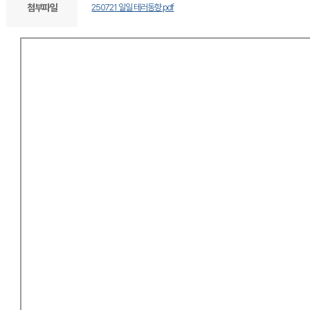
첨부파일
250721 일일 테러동향.pdf