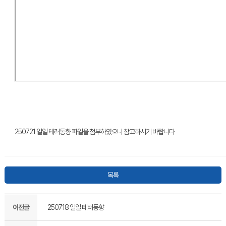
250721 일일 테러동향 파일을 첨부하였으니 참고하시기 바랍니다
목록
이전글
250718 일일 테러동향