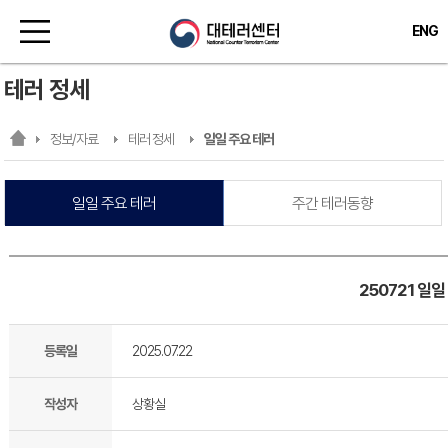
ENG
테러 정세
정보/자료
테러 정세
일일 주요 테러
일일 주요 테러
주간 테러동향
250721 일
등록일
2025.07.22
작성자
상황실